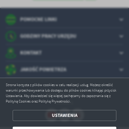
treści w postaci wiadomości, ofert, komunikatów mediów
społecznościowych.
POMOCNE LINKI
GODZINY PRACY URZĘDU
KONTAKT
JAKOŚĆ POWIETRZA
Strona korzysta z plików cookies w celu realizacji usług. Możesz określić
warunki przechowywania lub dostępu do plików cookies klikając przycisk
Odwiedzin: 640254
Ustawienia. Aby dowiedzieć się więcej zachęcamy do zapoznania się z
Polityką Cookies oraz Polityką Prywatności.
Online: 6
USTAWIENIA
ZAPISZ WYBRANE