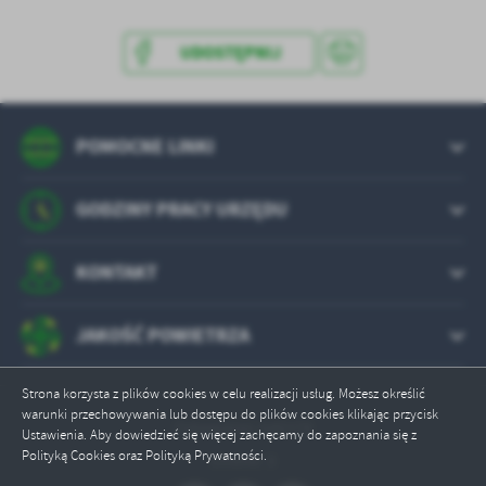
UDOSTĘPNIJ
POMOCNE LINKI
GODZINY PRACY URZĘDU
KONTAKT
JAKOŚĆ POWIETRZA
Strona korzysta z plików cookies w celu realizacji usług. Możesz określić
warunki przechowywania lub dostępu do plików cookies klikając przycisk
Odwiedzin: 640278
Ustawienia. Aby dowiedzieć się więcej zachęcamy do zapoznania się z
Polityką Cookies oraz Polityką Prywatności.
Online: 3