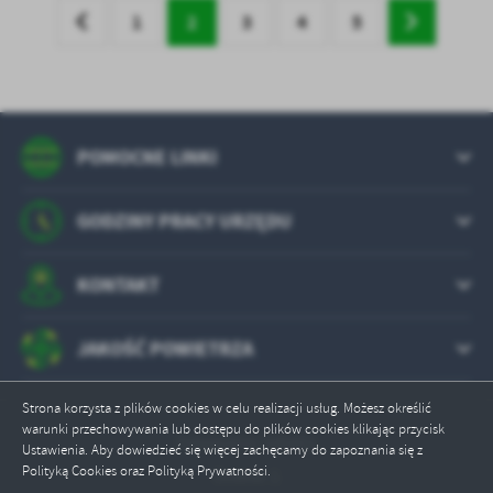
1
2
3
4
5
POMOCNE LINKI
GODZINY PRACY URZĘDU
KONTAKT
JAKOŚĆ POWIETRZA
Strona korzysta z plików cookies w celu realizacji usług. Możesz określić
warunki przechowywania lub dostępu do plików cookies klikając przycisk
Odwiedzin: 640451
Ustawienia. Aby dowiedzieć się więcej zachęcamy do zapoznania się z
Polityką Cookies oraz Polityką Prywatności.
Online: 1
ZAPISZ WYBRANE