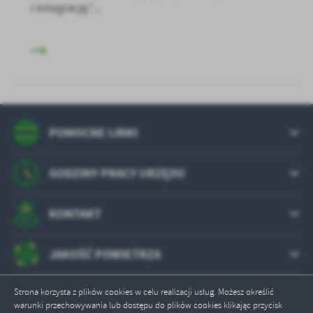
i integrację”...
POMOCNE LINKI
GODZINY PRACY URZĘDU
KONTAKT
JAKOŚĆ POWIETRZA
Strona korzysta z plików cookies w celu realizacji usług. Możesz określić
warunki przechowywania lub dostępu do plików cookies klikając przycisk