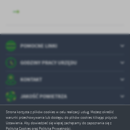
POMOCNE LINKI
GODZINY PRACY URZĘDU
KONTAKT
JAKOŚĆ POWIETRZA
Strona korzysta z plików cookies w celu realizacji usług. Możesz określić
warunki przechowywania lub dostępu do plików cookies klikając przycisk
Odwiedzin: 640308
Ustawienia. Aby dowiedzieć się więcej zachęcamy do zapoznania się z
Polityką Cookies oraz Polityką Prywatności.
Online: 1