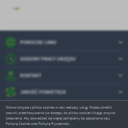
POMOCNE LINKI
GODZINY PRACY URZĘDU
KONTAKT
JAKOŚĆ POWIETRZA
Strona korzysta z plików cookies w celu realizacji usług. Możesz określić
warunki przechowywania lub dostępu do plików cookies klikając przycisk
Odwiedzin: 640100
Ustawienia. Aby dowiedzieć się więcej zachęcamy do zapoznania się z
Polityką Cookies oraz Polityką Prywatności.
Online: 2