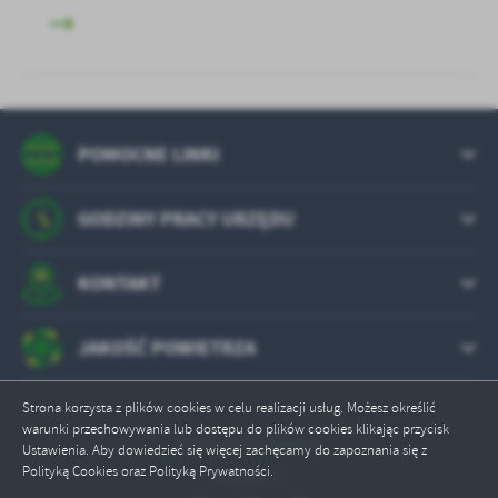
POMOCNE LINKI
GODZINY PRACY URZĘDU
KONTAKT
JAKOŚĆ POWIETRZA
Strona korzysta z plików cookies w celu realizacji usług. Możesz określić
warunki przechowywania lub dostępu do plików cookies klikając przycisk
Odwiedzin: 640454
Ustawienia. Aby dowiedzieć się więcej zachęcamy do zapoznania się z
Polityką Cookies oraz Polityką Prywatności.
Online: 1