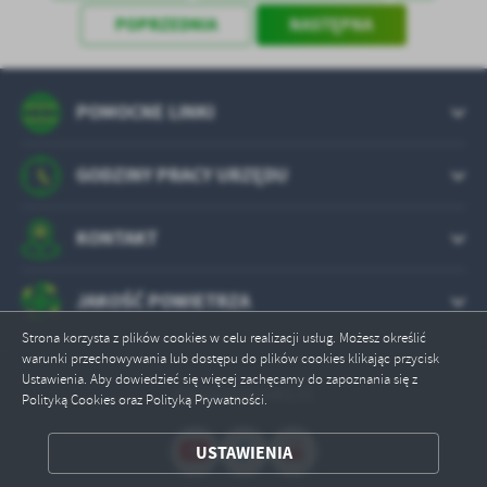
POPRZEDNIA
NASTĘPNA
POMOCNE LINKI
GODZINY PRACY URZĘDU
KONTAKT
JAKOŚĆ POWIETRZA
Strona korzysta z plików cookies w celu realizacji usług. Możesz określić
warunki przechowywania lub dostępu do plików cookies klikając przycisk
Ustawienia. Aby dowiedzieć się więcej zachęcamy do zapoznania się z
Odwiedzin: 640131
Polityką Cookies oraz Polityką Prywatności.
ZAPISZ WYBRANE
USTAWIENIA
ODRZUĆ WSZYSTKIE