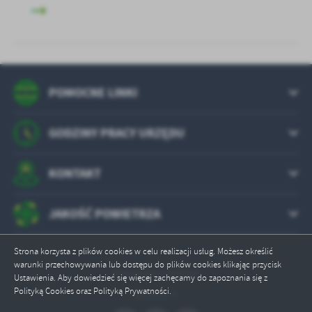
POMOCNE LINKI
GODZINY PRACY URZĘDU
KONTAKT
JAKOŚĆ POWIETRZA
Strona korzysta z plików cookies w celu realizacji usług. Możesz określić
warunki przechowywania lub dostępu do plików cookies klikając przycisk
Odwiedzin: 640395
Ustawienia. Aby dowiedzieć się więcej zachęcamy do zapoznania się z
Polityką Cookies oraz Polityką Prywatności.
Online: 4