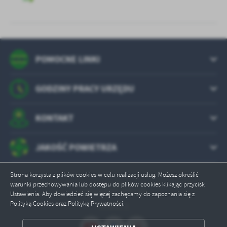
POMOCNE LINKI
GODZINY PRACY URZĘDU
KONTAKT
JAKOŚĆ POWIETRZA
Strona korzysta z plików cookies w celu realizacji usług. Możesz określić
warunki przechowywania lub dostępu do plików cookies klikając przycisk
Odwiedzin: 640116
Ustawienia. Aby dowiedzieć się więcej zachęcamy do zapoznania się z
Polityką Cookies oraz Polityką Prywatności.
Online: 2
ZAPISZ WYBRANE