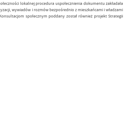
połeczności lokalnej procedura uspołecznienia dokumentu zakładała
etyzacji, wywiadów i rozmów bezpośrednio z mieszkańcami i władzami
onsultacjom społecznym poddany został również projekt Strategii