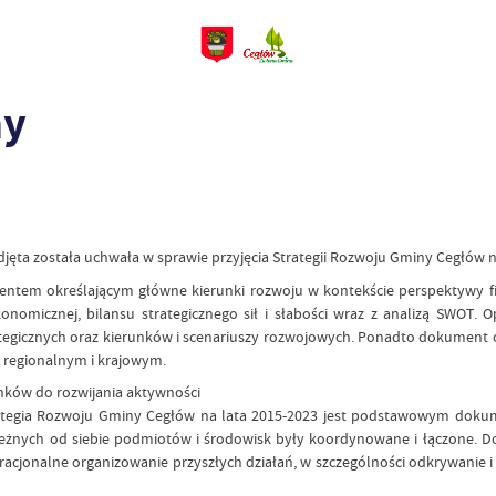
ny
djęta została uchwała w sprawie przyjęcia Strategii Rozwoju Gminy Cegłów n
mentem określającym główne kierunki rozwoju w kontekście perspektywy f
konomicznej, bilansu strategicznego sił i słabości wraz z analizą SWOT
 strategicznych oraz kierunków i scenariuszy rozwojowych. Ponadto dokument 
 regionalnym i krajowym.
ków do rozwijania aktywności
rategia Rozwoju Gminy Cegłów na lata 2015-2023 jest podstawowym dokum
zależnych od siebie podmiotów i środowisk były koordynowane i łączone
 racjonalne organizowanie przyszłych działań, w szczególności odkrywanie