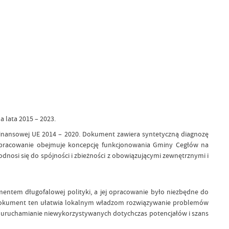
a lata 2015 – 2023.
inansowej UE 2014 – 2020. Dokument zawiera syntetyczną diagnozę
. Opracowanie obejmuje koncepcję funkcjonowania Gminy Cegłów na
odnosi się do spójności i zbieżności z obowiązującymi zewnętrznymi i
entem długofalowej polityki, a jej opracowanie było niezbędne do
. Dokument ten ułatwia lokalnym władzom rozwiązywanie problemów
 i uruchamianie niewykorzystywanych dotychczas potencjałów i szans