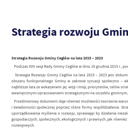
Strategia rozwoju Gmi
Strategia Rozwoju Gminy Cegłów na lata 2015 – 2023
Podczas XVII sesji Rady Gminy Cegłów w dniu 10 grudnia 2015 r., po
Strategia Rozwoju Gminy Cegłów na lata 2015 – 2023 jest doku
obszaru funkcjonalnego Gminy w zakresie sytuacji społeczno – e
najbliższe lata ze wskazaniem jej wizji i misji, priorytetów, celów
wewnętrznymi opracowaniami strategicznymi na szczeblu gminnym,
Przedmiotowy dokument daje również możliwości tworzenia warun
i świadomości społecznej poprzez różne formy współdziałania. St
uporządkowania myślenia o rozwoju, sprawiając by działania nie
gospodarczych, społecznych, ekologicznych i prawnych, jak również
rozwojowych.