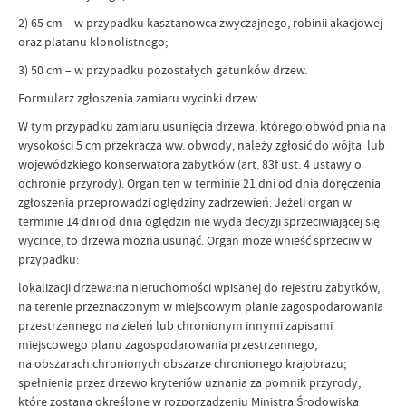
2) 65 cm – w przypadku kasztanowca zwyczajnego, robinii akacjowej
oraz platanu klonolistnego;
3) 50 cm – w przypadku pozostałych gatunków drzew.
Formularz zgłoszenia zamiaru wycinki drzew
W tym przypadku zamiaru usunięcia drzewa, którego obwód pnia na
wysokości 5 cm przekracza ww. obwody, należy zgłosić do wójta lub
wojewódzkiego konserwatora zabytków (art. 83f ust. 4 ustawy o
ochronie przyrody). Organ ten w terminie 21 dni od dnia doręczenia
zgłoszenia przeprowadzi oględziny zadrzewień. Jeżeli organ w
terminie 14 dni od dnia oględzin nie wyda decyzji sprzeciwiającej się
wycince, to drzewa można usunąć. Organ może wnieść sprzeciw w
przypadku:
lokalizacji drzewa:na nieruchomości wpisanej do rejestru zabytków,
na terenie przeznaczonym w miejscowym planie zagospodarowania
przestrzennego na zieleń lub chronionym innymi zapisami
miejscowego planu zagospodarowania przestrzennego,
na obszarach chronionych obszarze chronionego krajobrazu;
spełnienia przez drzewo kryteriów uznania za pomnik przyrody,
które zostaną określone w rozporządzeniu Ministra Środowiska