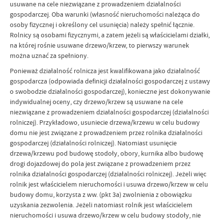
usuwane na cele niezwiązane z prowadzeniem działalności
gospodarczej. Oba warunki (własność nieruchomości należąca do
osoby fizycznej i określony cel usunięcia) należy spełnić łącznie.
Rolnicy są osobami fizycznymi, a zatem jeżeli są właścicielami działki,
na której rośnie usuwane drzewo/krzew, to pierwszy warunek
można uznać za spełniony.
Ponieważ działalność rolnicza jest kwalifikowana jako działalność
gospodarcza (odpowiada definicji działalności gospodarczej z ustawy
o swobodzie działalności gospodarczej), konieczne jest dokonywanie
indywidualnej oceny, czy drzewo/krzew są usuwane na cele
niezwiązane z prowadzeniem działalności gospodarczej (działalności
rolniczej). Przykładowo, usuniecie drzewa/krzewu w celu budowy
domu nie jest związane z prowadzeniem przez rolnika działalności
gospodarczej (działalności rolniczej). Natomiast usunięcie
drzewa/krzewu pod budowę stodoły, obory, kurnika albo budowę
drogi dojazdowej do pola jest związane z prowadzeniem przez
rolnika działalności gospodarczej (działalności rolniczej). Jeżeli więc
rolnik jest właścicielem nieruchomości i usuwa drzewo/krzew w celu
budowy domu, korzysta z ww. (pkt 3a) zwolnienia z obowiązku
uzyskania zezwolenia. Jeżeli natomiast rolnik jest właścicielem
nieruchomości i usuwa drzewo/krzew w celu budowy stodoły, nie