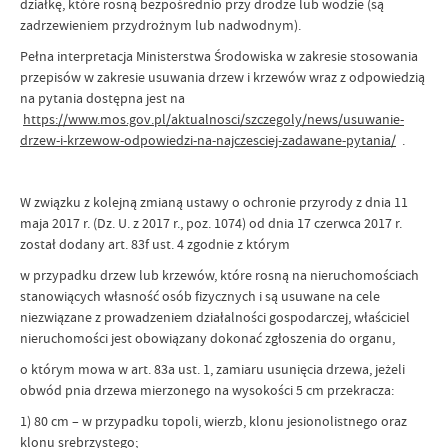
działkę, które rosną bezpośrednio przy drodze lub wodzie (są
zadrzewieniem przydrożnym lub nadwodnym).
Pełna interpretacja Ministerstwa Środowiska w zakresie stosowania
przepisów w zakresie usuwania drzew i krzewów wraz z odpowiedzią
na pytania dostępna jest na
https://www.mos.gov.pl/aktualnosci/szczegoly/news/usuwanie-
drzew-i-krzewow-odpowiedzi-na-najczesciej-zadawane-pytania/
.
W związku z kolejną zmianą ustawy o ochronie przyrody z dnia 11
maja 2017 r. (Dz. U. z 2017 r., poz. 1074) od dnia 17 czerwca 2017 r.
został dodany art. 83f ust. 4 zgodnie z którym
w przypadku drzew lub krzewów, które rosną na nieruchomościach
stanowiących własność osób fizycznych i są usuwane na cele
niezwiązane z prowadzeniem działalności gospodarczej, właściciel
nieruchomości jest obowiązany dokonać zgłoszenia do organu,
o którym mowa w art. 83a ust. 1, zamiaru usunięcia drzewa, jeżeli
obwód pnia drzewa mierzonego na wysokości 5 cm przekracza:
1) 80 cm – w przypadku topoli, wierzb, klonu jesionolistnego oraz
klonu srebrzystego;