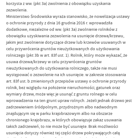
korzysta z ww. (pkt 3a) zwolnienia z obowiązku uzyskania
zezwolenia.
Ministerstwo Środowiska wyraża stanowisko, że nowelizacja ustawy
o ochronie przyrody z dnia 16 grudnia 2016 r. wprowadziła
dodatkowe, niezależne od ww. (pkt 3a) zwolnienie rolników z
obowiązku uzyskiwania zezwolenia na usunięcie drzewa/krzewu,
jakim jest zwolnienie dotyczące drzew lub krzewów usuwanych w
celu przywrócenia gruntów nieużytkowanych do użytkowania
rolniczego (pkt 3b w art. 83f ust. 1). Rolnik, który może wykazać, że
usuwa drzewa/krzewy w celu przywrócenia gruntów
nieużytkowanych do użytkowania rolniczego, także nie musi
występować o zezwolenie na ich usunięcie. w zakresie stosowania
art. 83f ust. b zmienionych przepisów ustawy o ochronie przyrody
rolnik, bez względu na położenie nieruchomości, gatunek oraz
wymiary drzew, może więc je usunąć z gruntu rolnego w celu
wprowadzenia na ten grunt upraw rolnych. Jeżeli jednak drzewo jest
zadrzewieniem śródpolnym, przydrożnym albo nadwodnym
znajdującym się w parku krajobrazowym albo na obszarze
chronionego krajobrazu, w których obowiązuje zakaz usuwania
takich zadrzewień, to nie może być usunięte. Brak możliwości
usunięcia dotyczy również tej części drzew pokrywających całą