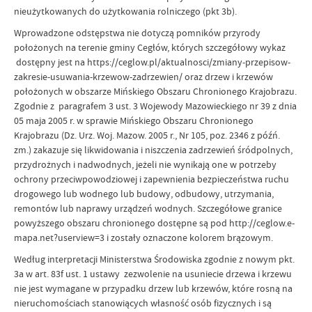
nieużytkowanych do użytkowania rolniczego (pkt 3b).
Wprowadzone odstępstwa nie dotyczą pomników przyrody
położonych na terenie gminy Cegłów, których szczegółowy wykaz
dostępny jest na https://ceglow.pl/aktualnosci/zmiany-przepisow-
zakresie-usuwania-krzewow-zadrzewien/ oraz drzew i krzewów
położonych w obszarze Mińskiego Obszaru Chronionego Krajobrazu.
Zgodnie z paragrafem 3 ust. 3 Wojewody Mazowieckiego nr 39 z dnia
05 maja 2005 r. w sprawie Mińskiego Obszaru Chronionego
Krajobrazu (Dz. Urz. Woj. Mazow. 2005 r., Nr 105, poz. 2346 z późń.
zm.) zakazuje się likwidowania i niszczenia zadrzewień śródpolnych,
przydrożnych i nadwodnych, jeżeli nie wynikają one w potrzeby
ochrony przeciwpowodziowej i zapewnienia bezpieczeństwa ruchu
drogowego lub wodnego lub budowy, odbudowy, utrzymania,
remontów lub naprawy urządzeń wodnych. Szczegółowe granice
powyższego obszaru chronionego dostępne są pod http://ceglow.e-
mapa.net?userview=3 i zostały oznaczone kolorem brązowym.
Według interpretacji Ministerstwa Środowiska zgodnie z nowym pkt.
3a w art. 83f ust. 1 ustawy zezwolenie na usuniecie drzewa i krzewu
nie jest wymagane w przypadku drzew lub krzewów, które rosną na
nieruchomościach stanowiących własność osób fizycznych i są